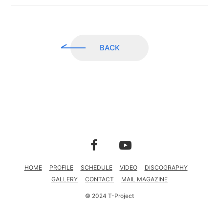
CONTACT
MAIL MAGAZINE
BACK
HOME
PROFILE
SCHEDULE
VIDEO
DISCOGRAPHY
GALLERY
CONTACT
MAIL MAGAZINE
© 2024 T-Project