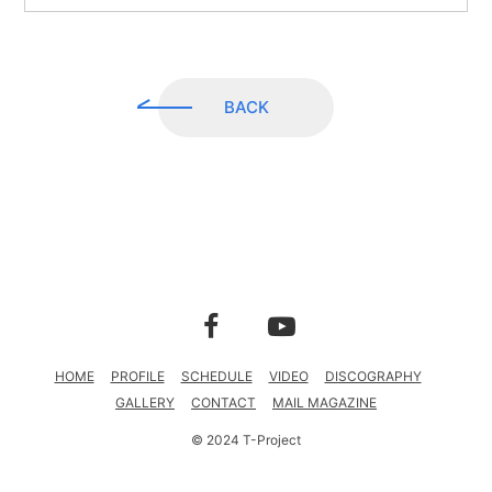
CONTACT
MAIL MAGAZINE
BACK
HOME
PROFILE
SCHEDULE
VIDEO
DISCOGRAPHY
GALLERY
CONTACT
MAIL MAGAZINE
© 2024 T-Project